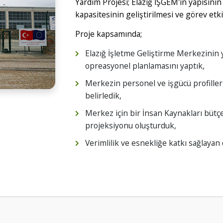
Yardım Projesi; Elazığ İŞGEM'in yapısın
kapasitesinin geliştirilmesi ve görev etkin
Proje kapsamında;
Elazığ İşletme Geliştirme Merkezinin 
opreasyonel planlamasını yaptık,
Merkezin personel ve işgücü profilleri
belirledik,
Merkez için bir İnsan Kaynakları bütç
projeksiyonu oluşturduk,
Verimlilik ve esnekliğe katkı sağlayan