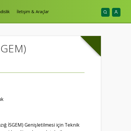
islik
İletişim & Araçlar
İSGEM)
uk
azığ İSGEM) Genişletilmesi için Teknik