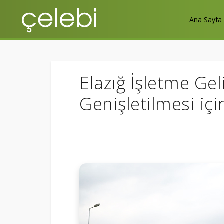
Ana Sayfa
Elazığ İşletme Ge
Genişletilmesi iç