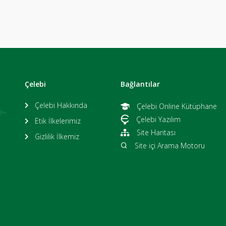
Çelebi
Bağlantılar
Çelebi Hakkında
Çelebi Online Kütüphane
Çelebi Yazılım
Etik İlkelerimiz
Site Haritası
Gizlilik İlkemiz
Site içi Arama Motoru