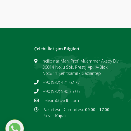
Çelebi İletişim Bilgileri
İncilipınar Mah. Prof. Muammer Aksoy Blv.
36014 No.lu Sok. Prestij Ap. ;A-Blok
No:5/11 Şehitkamil - Gaziantep
+90 (532) 421 62 77
+90 (532) 590 75 05
iletisim@byclb.com
Pazartesi - Cumartesi:
09:00 - 17:00
Pazar:
Kapalı