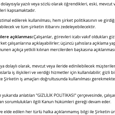
ri dolayısıyla yazılı veya sözlü olarak öğrendikleri, eski, mevcut
gileri kapsamaktadır.
uiistimal edilerek kullanılması, hem şirket politikasının ve gird
bilecek ve tüm şirketin itibarını zedeleyebilecektir.
ilere açıklanması:
Çalışanlar, görevleri icabı vakıf oldukları giz
et çalışanlarına açıklayabilirler; üçüncü şahıslara açıklama y
anunen açıkça yetkili kılınan mercilerden başkasına açıklanmas
a dolaylı olarak, mevcut veya ileride edinilebilecek müşterile
larla iş ilişkileri ve verdiği hizmetler için kullanılabilir; gizli b
ce Şirketin iş amaçları doğrultusunda kullanılması gerekmekted
n yukarıda anlatılan "GİZLİLİK POLİTİKASI" çerçevesinde, çalışa
ğan sorumlulukları ilgili Kanun hükümleri gereği devam eder.
ve elde edilen her türlü halka açıklanmamış bilgi ile Şirketin ür