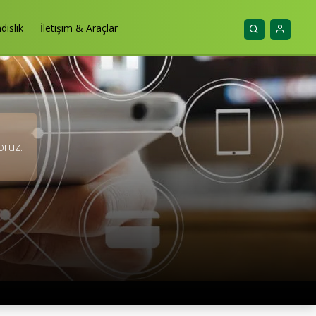
islik
İletişim & Araçlar
oruz.