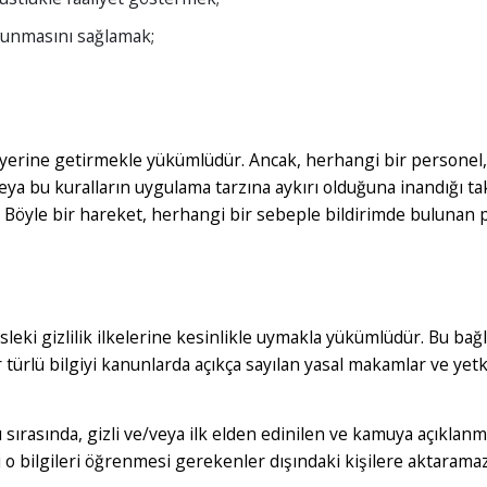
orunmasını sağlamak;
rı yerine getirmekle yükümlüdür. Ancak, herhangi bir personel, 
eya bu kuralların uygulama tarzına aykırı olduğuna inandığı t
r. Böyle bir hareket, herhangi bir sebeple bildirimde buluna
sleki gizlilik ilkelerine kesinlikle uymakla yükümlüdür. Bu ba
er türlü bilgiyi kanunlarda açıkça sayılan yasal makamlar ve yetk
ası sırasında, gizli ve/veya ilk elden edinilen ve kamuya açıklanm
eri o bilgileri öğrenmesi gerekenler dışındaki kişilere aktarama