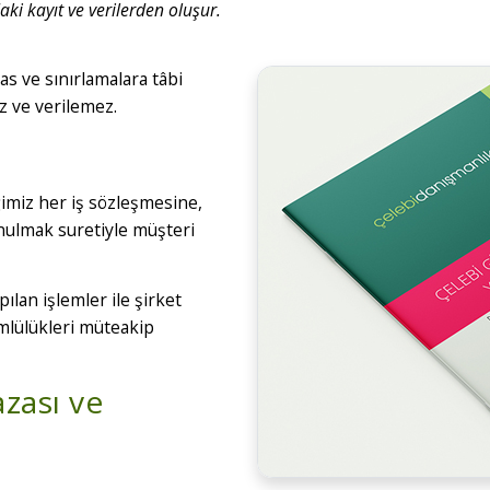
daki kayıt ve verilerden oluşur.
sas ve sınırlamalara tâbi
z ve verilemez.
iğimiz her iş sözleşmesine,
onulmak suretiyle müşteri
apılan işlemler ile şirket
kümlülükleri müteakip
azası ve