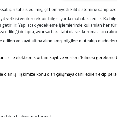
t için tahsis edilmiş, çift emniyetli kilit sistemine sahip öze
ayıt yetkisi verilen tek bir bilgisayarda muhafaza edilir. Bu bil
rı getirilir. Yapılacak yedekleme işlemlerinde kullanılan her tü
edildiği dolapta, aynı şartlara tabi olarak koruma altına alını
 edilen ve kayıt altına alınmamış bilgiler: müteakip maddelerd
ümanlar ile elektronik ortam kayıt ve verileri “Bilmesi gereken
le olan iş ilişkimize konu olan çalışmaya dahil edilen ekip per
stlükle faaliyet göstermek;