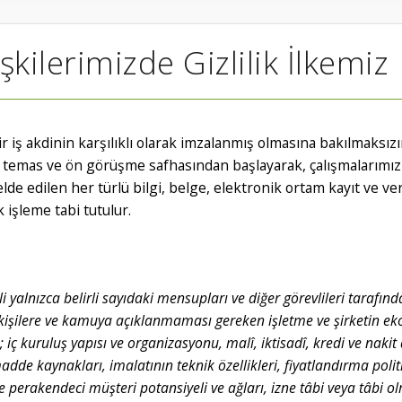
şkilerimizde Gizlilik İlkemiz
 bir iş akdinin karşılıklı olarak imzalanmış olmasına bakılmaksı
ilk temas ve ön görüşme safhasından başlayarak, çalışmalarımı
e edilen her türlü bilgi, belge, elektronik ortam kayıt ve veriler
k işleme tabi tutulur.
ili yalnızca belirli sayıdaki mensupları ve diğer görevlileri tarafınd
kişilere ve kamuya açıklanmaması gereken işletme ve şirketin ek
 iç kuruluş yapısı ve organizasyonu, malî, iktisadî, kredi ve naki
madde kaynakları, imalatının teknik özellikleri, fiyatlandırma polit
ve perakendeci müşteri potansiyeli ve ağları, izne tâbi veya tâbi