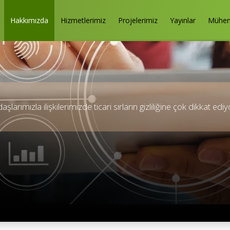
Hakkımızda
Hizmetlerimiz
Projelerimiz
Yayınlar
Mühend
şlarımızla ilişkilerimizde ticari sırların gizliliğine çok dikkat ediy