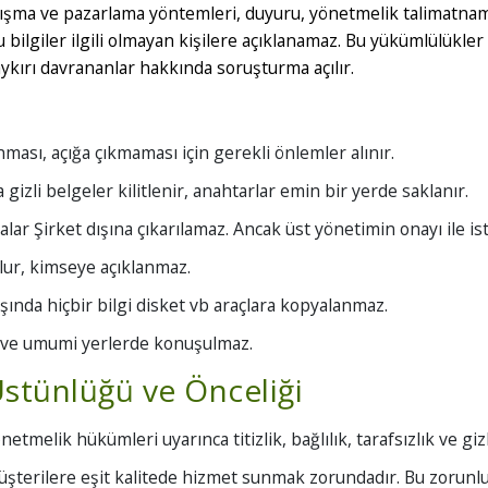
, çalışma ve pazarlama yöntemleri, duyuru, yönetmelik talimatn
Bu bilgiler ilgili olmayan kişilere açıklanamaz. Bu yükümlülükler 
ykırı davrananlar hakkında soruşturma açılır.
anması, açığa çıkmaması için gerekli önlemler alınır.
izli belgeler kilitlenir, anahtarlar emin bir yerde saklanır.
lar Şirket dışına çıkarılamaz. Ancak üst yönetimin onayı ile isti
tulur, kimseye açıklanmaz.
ışında hiçbir bilgi disket vb araçlara kopyalanmaz.
arı ve umumi yerlerde konuşulmaz.
Üstünlüğü ve Önceliği
tmelik hükümleri uyarınca titizlik, bağlılık, tarafsızlık ve gizl
şterilere eşit kalitede hizmet sunmak zorundadır. Bu zorunlul