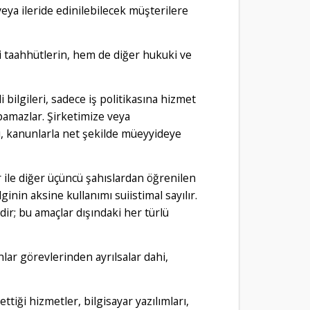
 veya ileride edinilebilecek müşterilere
iği taahhütlerin, hem de diğer hukuki ve
li bilgileri, sadece iş politikasına hizmet
apamazlar. Şirketimize veya
ı, kanunlarla net şekilde müeyyideye
r ile diğer üçüncü şahıslardan öğrenilen
ilginin aksine kullanımı suiistimal sayılır.
ir; bu amaçlar dışındaki her türlü
nlar görevlerinden ayrılsalar dahi,
ettiği hizmetler, bilgisayar yazılımları,