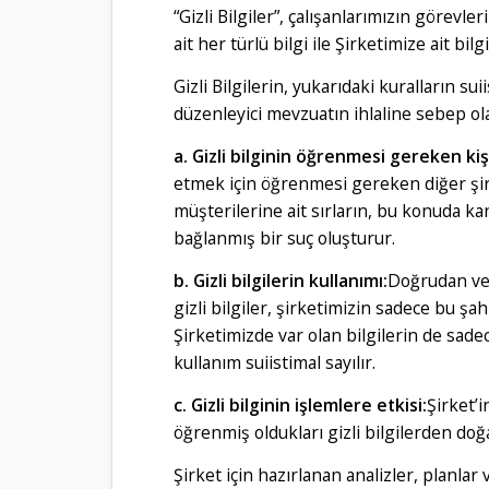
“Gizli Bilgiler”, çalışanlarımızın görevle
ait her türlü bilgi ile Şirketimize ait bil
Gizli Bilgilerin, yukarıdaki kuralların s
düzenleyici mevzuatın ihlaline sebep ola
a. Gizli bilginin öğrenmesi gereken kiş
etmek için öğrenmesi gereken diğer şirk
müşterilerine ait sırların, bu konuda k
bağlanmış bir suç oluşturur.
b. Gizli bilgilerin kullanımı:
Doğrudan vey
gizli bilgiler, şirketimizin sadece bu şahıs
Şirketimizde var olan bilgilerin de sade
kullanım suiistimal sayılır.
c. Gizli bilginin işlemlere etkisi:
Şirket’i
öğrenmiş oldukları gizli bilgilerden do
Şirket için hazırlanan analizler, planlar 