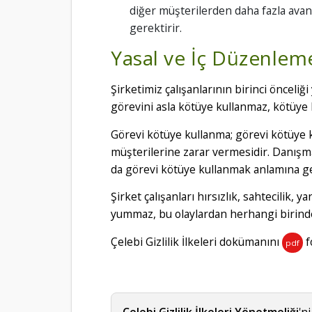
diğer müşterilerden daha fazla avan
gerektirir.
Yasal ve İç Düzenle
Şirketimiz çalışanlarının birinci önceli
görevini asla kötüye kullanmaz, kötüye 
Görevi kötüye kullanma; görevi kötüye k
müşterilerine zarar vermesidir. Danışm
da görevi kötüye kullanmak anlamına ge
Şirket çalışanları hırsızlık, sahtecilik, 
yummaz, bu olaylardan herhangi birinden
Çelebi Gizlilik İlkeleri dokümanını
f
pdf
Çelebi Gizlilik İlkeleri Yönetmeliği
'n