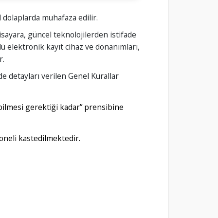
l dolaplarda muhafaza edilir.
gisayara, güncel teknolojilerden istifade
rlü elektronik kayıt cihaz ve donanımları,
r.
e detayları verilen Genel Kurallar
e bilmesi gerektiği kadar” prensibine
soneli kastedilmektedir.