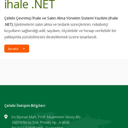
ihale .NET
Çelebi Çevrimiçi İhale ve Satın Alma Yönetim Sistemi Yazılımı (ihale
.NET)
; İşletmelerin satın alma ve tedarik süreçlerinin, rekabetçi
koşulların sağlandığı adil, saydam, ölçülebilir ve hesap verilebilir bir
yaklaşımla yürütülmesini desteklemek üzere tasarlandı.
İncele
Çelebi İletişim Bilgileri
İncilipınar Mah. Prof. Muammer Aksoy Blv.
36014 No.lu Sok. Prestij Ap. ;A-Blok
No:5/11 Şehitkamil - Gaziantep