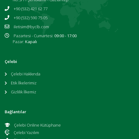
+90 (532) 421 62 77
+90 (532) 590 75 05
iletisim@byclb.com
Pazartesi - Cumartesi:
09:00 - 17:00
Pazar:
Kapalı
Çelebi
Çelebi Hakkında
Etik İlkelerimiz
Gizlilik İlkemiz
Bağlantılar
Çelebi Online Kütüphane
Çelebi Yazılım