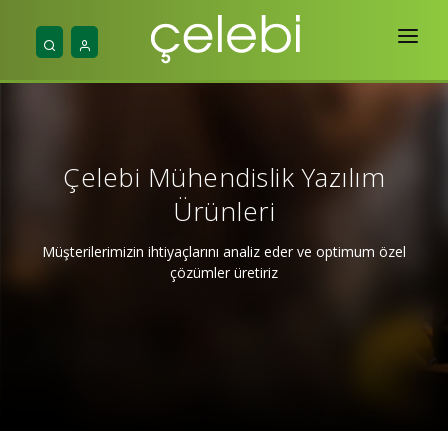
Ana Sayfa
Hakkımızda
Çelebi Mühendislik Yazılım
Hizmetlerimiz
Ürünleri
Projelerimiz
Müşterilerimizin ihtiyaçlarını analiz eder ve optimum özel
Yayınlar
çözümler üretiriz
Mühendislik
İletişim & Araçlar