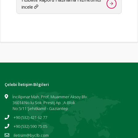
incele
Çelebi İletişim Bilgileri
İncilipınar Mah. Prof. Muammer Aksoy Blv.
36014 No.lu Sok. Prestij Ap. ;A-Blok
No:5/11 Şehitkamil - Gaziantep
+90 (532) 421 62 77
+90 (532) 590 75 05
iletisim@byclb.com