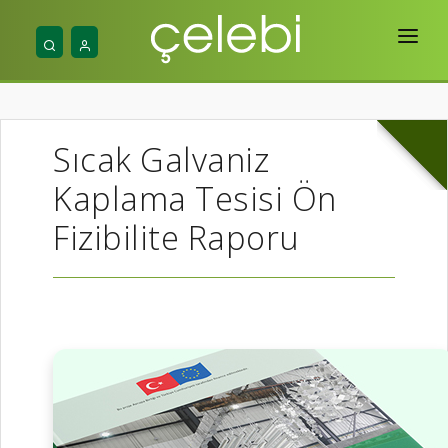
Ana Sayfa
Hakkımızda
Sıcak Galvaniz
Hizmetlerimiz
Kaplama Tesisi Ön
Projelerimiz
Fizibilite Raporu
Yayınlar
Mühendislik
İletişim & Araçlar