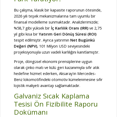
Bu çalışma, klasik bir kapasite raporunun ötesinde,
2026 yılı teşvik mekanizmalarına tam uyumlu bir
finansal modelleme sunmaktadır. Analizlerimizde;
%58,7 gibi yüksek bir
İç Karlılık Oranı (IRR)
ve 2,75
yıl gibi kısa bir
Yatırım Geri Dönüş Süresi (ROI)
tespit edilmiştir. Ayrıca yatırımın
Net Bugünkü
Değeri (NPV)
, 101 Milyon USD seviyesindeki
projeksiyonuyla uzun vadeli karlılığını kanıtlamıştır.
Proje, döngüsel ekonomi prensiplerine uygun
olarak çinko matı ve külü geri kazanımıyla sıfır atık
hedefine hizmet ederken, Aksaray'ın Mercedes-
Benz lokomotifindeki otomotiv kümelenmesine sıfır
lojistik maliyeti avantajı sağlamaktadır.
Galvaniz Sıcak Kaplama
Tesisi Ön Fizibilite Raporu
Dokümanı