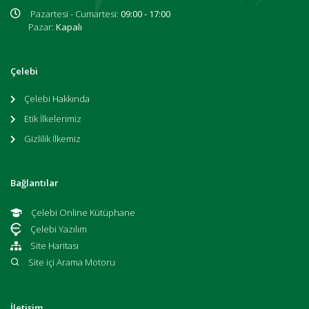
Pazartesi - Cumartesi:
09:00 - 17:00
Pazar:
Kapalı
Çelebi
Çelebi Hakkında
Etik İlkelerimiz
Gizlilik İlkemiz
Bağlantılar
Çelebi Online Kütüphane
Çelebi Yazılım
Site Haritası
Site içi Arama Motoru
İletişim